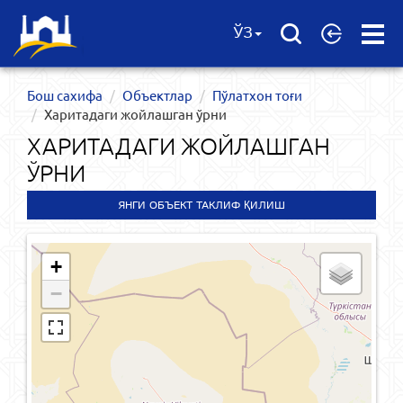
Open
ЎЗ
Menu
Бош сахифа
Объектлар
Пўлатхон тоғи
Харитадаги жойлашган ўрни
ХАРИТАДАГИ ЖОЙЛАШГАН
ЎРНИ
ЯНГИ ОБЪЕКТ ТАКЛИФ ҚИЛИШ
+
−