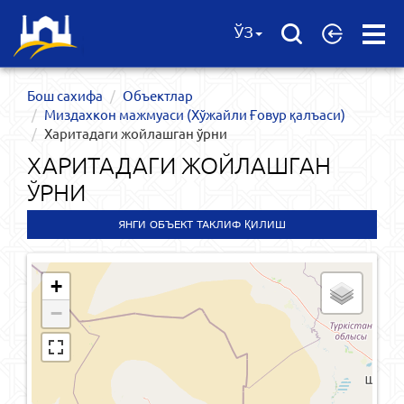
Open
ЎЗ
Menu
Бош сахифа
Объектлар
Миздахкон мажмуаси (Хўжайли Ғовур қалъаси)
Харитадаги жойлашган ўрни
ХАРИТАДАГИ ЖОЙЛАШГАН
ЎРНИ
ЯНГИ ОБЪЕКТ ТАКЛИФ ҚИЛИШ
+
−