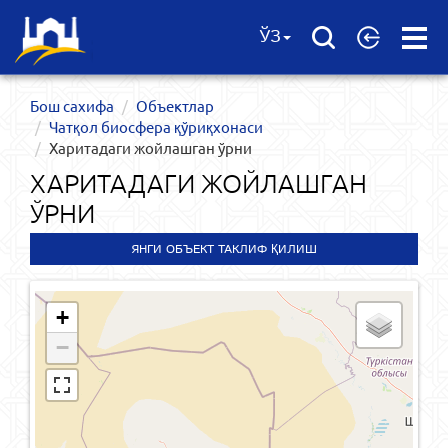
Open
ЎЗ
Menu
Бош сахифа
Объектлар
Чатқол биосфера қўриқхонаси
Харитадаги жойлашган ўрни
ХАРИТАДАГИ ЖОЙЛАШГАН
ЎРНИ
ЯНГИ ОБЪЕКТ ТАКЛИФ ҚИЛИШ
+
−