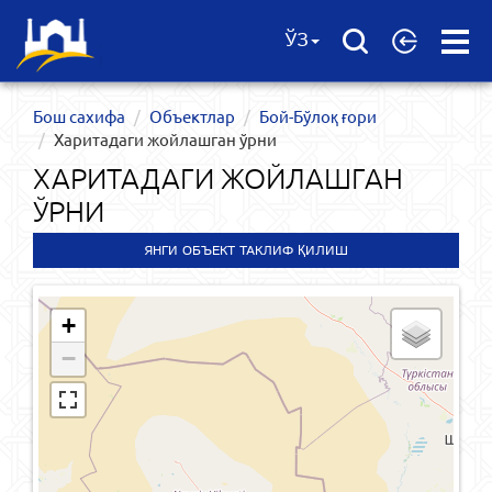
Open
ЎЗ
Menu
Бош сахифа
Объектлар
Бой-Бўлоқ ғори
Харитадаги жойлашган ўрни
ХАРИТАДАГИ ЖОЙЛАШГАН
ЎРНИ
ЯНГИ ОБЪЕКТ ТАКЛИФ ҚИЛИШ
+
−