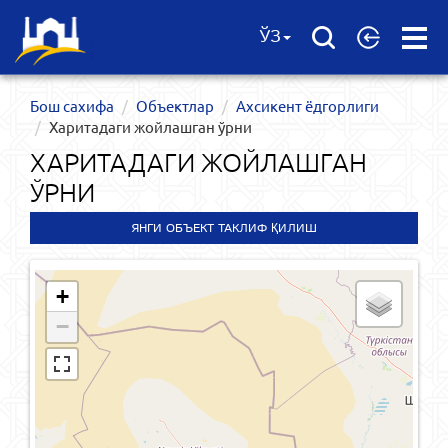
Open
ЎЗ
Menu
Бош сахифа
Объектлар
Ахсикент ёдгорлиги
Харитадаги жойлашган ўрни
ХАРИТАДАГИ ЖОЙЛАШГАН
ЎРНИ
ЯНГИ ОБЪЕКТ ТАКЛИФ ҚИЛИШ
+
−