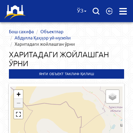
Open
ЎЗ
Menu
Бош сахифа
Объектлар
Абдулла Қаҳҳор уй-музейи
Харитадаги жойлашган ўрни
ХАРИТАДАГИ ЖОЙЛАШГАН
ЎРНИ
ЯНГИ ОБЪЕКТ ТАКЛИФ ҚИЛИШ
+
−