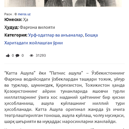
Расм : ©
meros.uz
Юнеско:
Ҳа
Ҳудуд:
Фарғона вилояти
Категория:
Урф-одатлар ва анъаналар
,
Бошқа
Харитадаги жойлашган ўрни
0
0
31293
“Катта Ашула” ёки “Патнис ашула” – Ўзбекистоннинг
Фарғона водийсидаги ўзбеклардан ташқари тожик, уйғур
ва турклар, шунингдек, Қирғизистон, Тожикистон ҳамда
Қозоқистоннинг айрим туманларида яшовчи турли
миллатларнинг ўзига хос маданий ҳаётининг бир қисми
ҳисобланмиш, ашула куйлашнинг миллий тури
ҳисобланади. Катта Ашула оригинал жанрда ўз ичига
театрлаштирилган томоша, ашула куйлаш, чолғу мусиқаси,
шарқ шеърияти ва муқаддас маросимларни жамлайди.