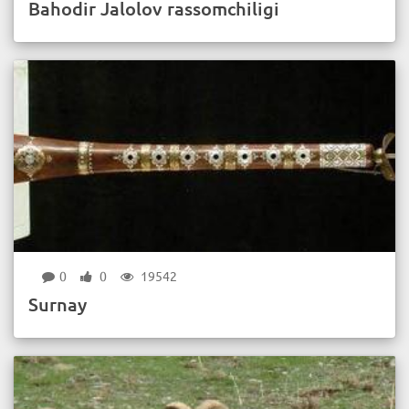
Bahodir Jalolov rassomchiligi
0
0
19542
Surnay