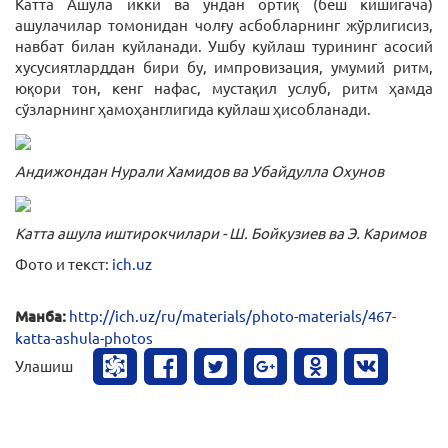
Катта Ашула икки ва ундан ортиқ (беш кишигача)
ашулачилар томонидан чолғу асбобларнинг жўрлигисиз,
навбат билан куйланади. Ушбу куйлаш турининг асосий
хусусиятларддан бири бу, импровизация, умумий ритм,
юқори тон, кенг нафас, мустақил услуб, ритм ҳамда
сўзларнинг ҳамоҳанглигида куйлаш ҳисобланади.
Андижондан
Нурали Хамидов ва Убайдулла Охунов
Катта ашула иштирокчилари - Ш. Бойкузиев ва Э. Каримов
Фото и текст:
ich.uz
Манба:
http://ich.uz/ru/materials/photo-materials/467-
katta-ashula-photos
Улашиш