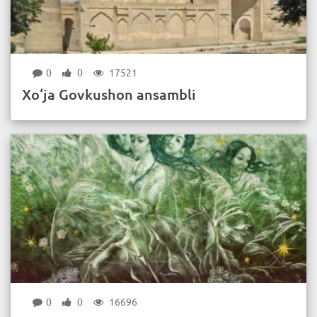
0
0
17521
Xo‘ja Govkushon ansambli
0
0
16696