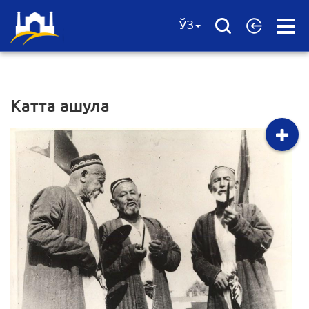
Open
ЎЗ
Menu
Катта ашула