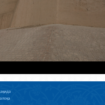
ҳақида
алоқа