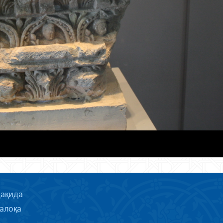
ҳақида
алоқа