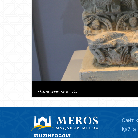
- Скляревский Е.С.
Сайт 
Қайта 