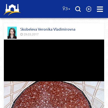
Open
ЎЗ
Menu
Skobeleva Veronika Vladimirovna
29.03.2017