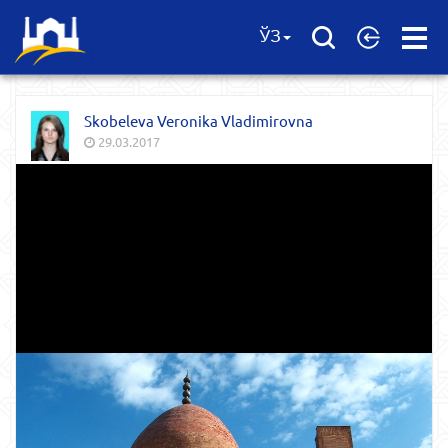
Open
ЎЗ
Menu
Skobeleva Veronika Vladimirovna
29.03.2017