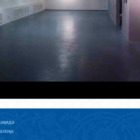
ҳақида
алоқа