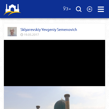
Open
ЎЗ
Menu
Sklyarevskiy Yevgeniy Semenovich
19.05.2017