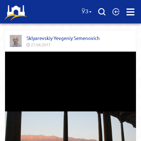
Open
ЎЗ
Menu
Sklyarevskiy Yevgeniy Semenovich
27.04.2017