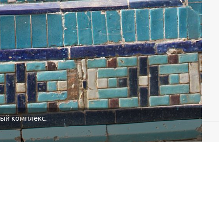
ый комплекс.
ҳақида
алоқа