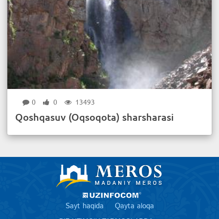
0
0
13493
Qoshqasuv (Oqsoqota) sharsharasi
Sayt haqida
Qayta aloqa