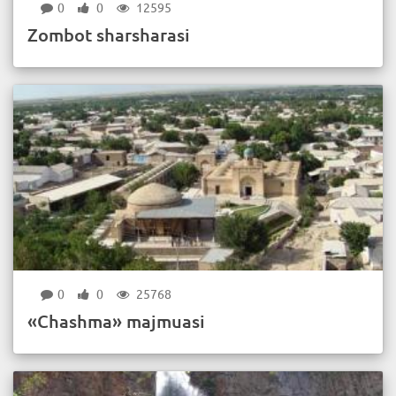
0
0
12595
Zombot sharsharasi
0
0
25768
«Chashma» majmuasi