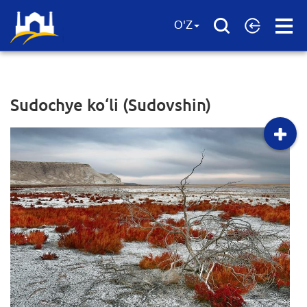
Open
O'Z
Menu
Sudochye ko‘li (Sudovshin)