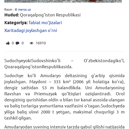
Rasm : ©
meros.uz
Hudud:
Qoraqalpog‘iston Respublikasi
Kategoriya:
Tabiat mo‘jizalari
Xaritadagi joylashgan o'rni
0
0
16910
SudochyeyokiSudovshinko’li – O’zbekistondagiko’l,
Qoaraqalpog’istonRespublikasida.
Sudochye ko’li Amudaryo deltasining g’arbiy qismida
joylashgan. Maydoni – 333 km² (2006 yil holatiga ko’ra),
dengiz sathidan 53 m balandlikda. Uni Amudaryoning
Ravshan va Priemuzyak qo’ltiqlari oziqlantiradi. Orol
dengizinig qurishidan oldin u bilan tor kanal asosida ulangan
va baliq turlariga yumurtlama vazifasini o’tagan.Sudochyeda
yiliga baliq ulovi 2000 t yetgan, maksimal chuqurligi 3 m
tashkil qilgan.
Amudaryodan suvning intensiv tarzda qabul qilishi natijasida