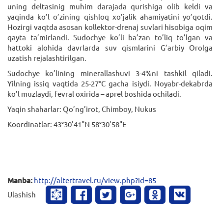
uning deltasinig muhim darajada qurishiga olib keldi va
yaqinda ko’l o’zining qishloq xo’jalik ahamiyatini yo’qotdi.
Hozirgi vaqtda asosan kollektor-drenaj suvlari hisobiga oqim
qayta ta’mirlandi. Sudochye ko’li ba’zan to’liq to’lgan va
hattoki alohida davrlarda suv qismlarini G’arbiy Orolga
uzatish rejalashtirilgan.
Sudochye ko’lining minerallashuvi 3-4%ni tashkil qiladi.
Yilning issiq vaqtida 25-27°С gacha isiydi. Noyabr-dekabrda
ko’l muzlaydi, fevral oxirida – aprel boshida ochiladi.
Yaqin shaharlar: Qo’ng’irot, Chimboy, Nukus
Koordinatlar: 43°30'41"N 58°30'58"E
Manba:
http://altertravel.ru/view.php?id=85
Ulashish