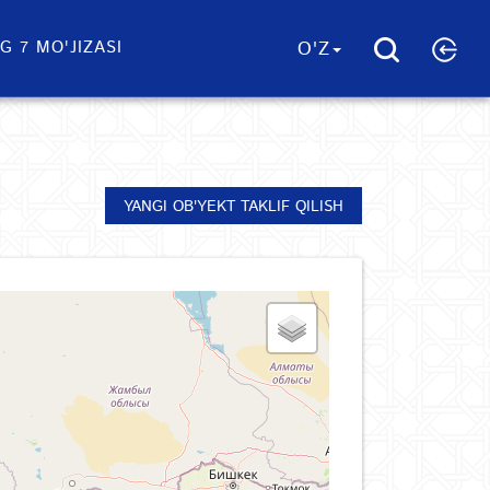
G 7 MO'JIZASI
O'Z
YANGI OB'YEKT TAKLIF QILISH