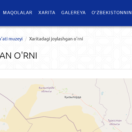
MAQOLALAR
XARITA
GALEREYA
O'ZBEKISTONNIN
‘ati muzeyi
Xaritadagi joylashgan o'rni
AN O'RNI