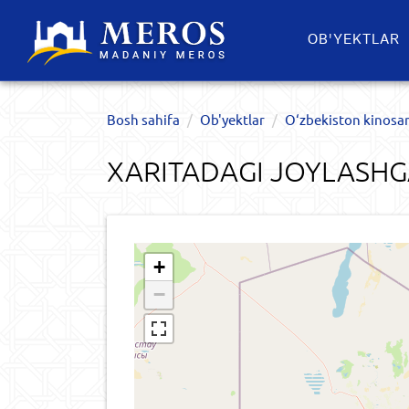
OB'YEKTLAR​
Bosh sahifa
Ob'yektlar​
O‘zbekiston kinosan
XARITADAGI JOYLASHG
+
−