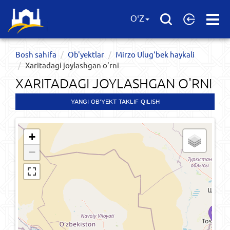
Open
O'Z
Menu
Bosh sahifa
Ob'yektlar​
Mirzo Ulug‘bek haykali
Xaritadagi joylashgan o'rni
XARITADAGI JOYLASHGAN O'RNI
YANGI OB'YEKT TAKLIF QILISH
+
−