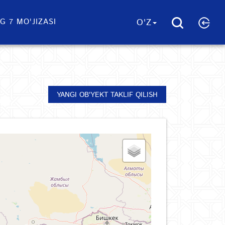
G 7 MO'JIZASI
O'Z
YANGI OB'YEKT TAKLIF QILISH