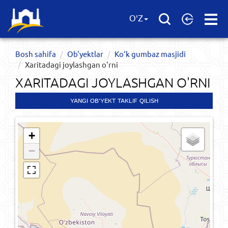
Open
O'Z
Menu
Bosh sahifa
Ob'yektlar​
Ko‘k gumbaz masjidi
Xaritadagi joylashgan o'rni
XARITADAGI JOYLASHGAN O'RNI
YANGI OB'YEKT TAKLIF QILISH
+
−