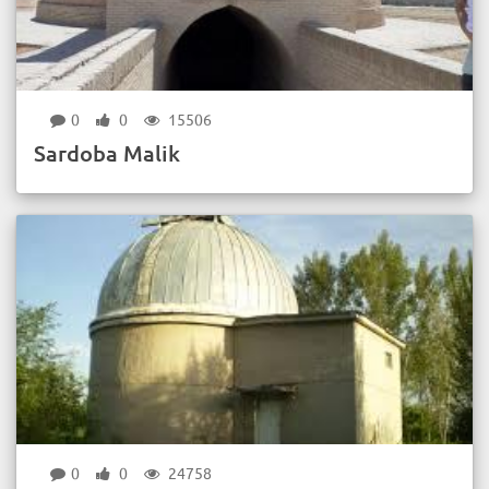
0
0
15506
Sardoba Malik
0
0
24758