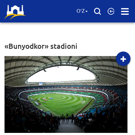
Open
O'Z
Menu
«Bunyodkor» stadioni