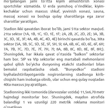
mo’ljallangan jami to’rtta kiyim almashtirish xonasi
sportchilar xizmatida. U erda yumshoq o’rindiklar, kiyim-
kechaklar uchun maxsus shkaf, yuvinish xonasi, sauna,
massaj xonasi va boshqa qulay sharoitlarga ega zarur
sharoitlar yaratilgan.
Stadion ikki qavatdan iborat bo’lib, jami 51ta sektor mavjud.
21ta sektor (1A, 1B, 1C, 1D, 1E, 1F; 2A, 2B, 2C, 2D, 2E; 3A, 3B,
3C, 3D, 3E, 3F; 4A, 4B, 4C, 4D, 4E) birinchi qavatda bo’lsa, 30ta
sektor (5A, 5B, 5C, 5D, 5E, 5F, 5H, 5I; 6A, 6B, 6C, 6D, 6E, 6F, 6H;
7A, 7B, 7C, 7D, 7E, 7F, 7H, 7I; 8A, 8B, 8C, 8D, 8E, 8F, 8H;).
Shuningdek, har ikkala qavat o’rtasida “balkon” sektorlar
ham bor. SIP va VIp sektorlar eng martabali mehmonlarni
qabul qilish bo’yicha dunyoning etakchi stadionlari bilan
bemalol raqobatlasha oladi. “Bunyodkor” stadioni
loyihalashtirilayotganida nogironlarning stadionga kirib-
chiqishi ham inobatga olinib, ular uchun eng qulay nuqtadan
40ta maxsus joy ajratilgan.
Stadionning ikki tomonida (darvozalar ustida) 11,5x6,70 metr
hajmdagi monitorlar bor. Shuningdek, maydon atrofida
balandligi 1 va uzunligi 220 metrlik reklama monitori
o’rnatilgan.