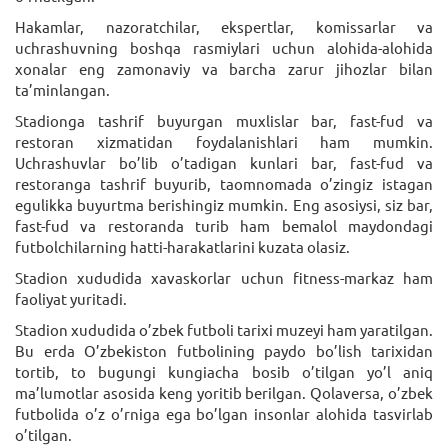
Hakamlar, nazoratchilar, ekspertlar, komissarlar va
uchrashuvning boshqa rasmiylari uchun alohida-alohida
xonalar eng zamonaviy va barcha zarur jihozlar bilan
ta’minlangan.
Stadionga tashrif buyurgan muxlislar bar, fast-fud va
restoran xizmatidan foydalanishlari ham mumkin.
Uchrashuvlar bo’lib o’tadigan kunlari bar, fast-fud va
restoranga tashrif buyurib, taomnomada o’zingiz istagan
egulikka buyurtma berishingiz mumkin. Eng asosiysi, siz bar,
fast-fud va restoranda turib ham bemalol maydondagi
futbolchilarning hatti-harakatlarini kuzata olasiz.
Stadion xududida xavaskorlar uchun fitness-markaz ham
faoliyat yuritadi.
Stadion xududida o’zbek futboli tarixi muzeyi ham yaratilgan.
Bu erda O’zbekiston futbolining paydo bo’lish tarixidan
tortib, to bugungi kungiacha bosib o’tilgan yo’l aniq
ma’lumotlar asosida keng yoritib berilgan. Qolaversa, o’zbek
futbolida o’z o’rniga ega bo’lgan insonlar alohida tasvirlab
o’tilgan.