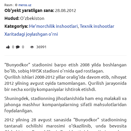
Rasm : ©
meros.uz
Ob'yekt yaratilgan sana:
28.08.2012
Hudud:
O'zbekiston
Kategoriya:
Me‘morchilik inshootlari
,
Texnik inshootlar
Xaritadagi joylashgan o'rni
0
0
36991
“Bunyodkor” stadionini barpo etish 2008 yilda boshlangan
bo’lib, sobiq MHSK stadioni o’rnida qad rostlagan.
Qurilish ishlari 2008-2012 yillar oralig’ida davom etib, nihoyat
2012 yilning avgust oyida tamomlangan. Qurilish jarayonida
bir necha xorijiy kompaniyalar ishtirok etishdi.
Shuningdek, stadionning jihozlanishida ham eng malakali va
jahonga mashhur kompaniyalarning sifatli mahsulotlaridan
foydalanilgan.
2012 yilning 28 avgust sanasida “Bunyodkor” stadionining
tantanali ochilishi marosimi o’tkazilinib, unda bevosita