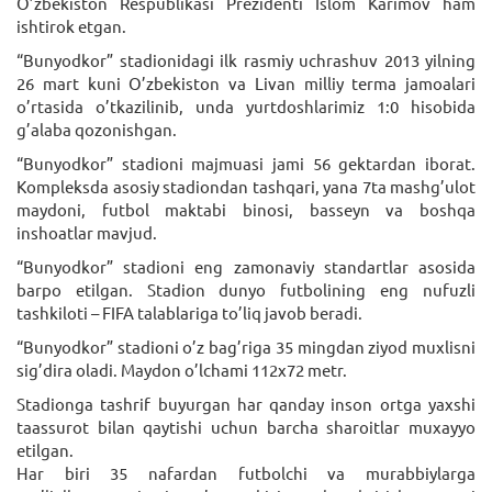
O’zbekiston Respublikasi Prezidenti Islom Karimov ham
ishtirok etgan.
“Bunyodkor” stadionidagi ilk rasmiy uchrashuv 2013 yilning
26 mart kuni O’zbekiston va Livan milliy terma jamoalari
o’rtasida o’tkazilinib, unda yurtdoshlarimiz 1:0 hisobida
g’alaba qozonishgan.
“Bunyodkor” stadioni majmuasi jami 56 gektardan iborat.
Kompleksda asosiy stadiondan tashqari, yana 7ta mashg’ulot
maydoni, futbol maktabi binosi, basseyn va boshqa
inshoatlar mavjud.
“Bunyodkor” stadioni eng zamonaviy standartlar asosida
barpo etilgan. Stadion dunyo futbolining eng nufuzli
tashkiloti – FIFA talablariga to’liq javob beradi.
“Bunyodkor” stadioni o’z bag’riga 35 mingdan ziyod muxlisni
sig’dira oladi. Maydon o’lchami 112x72 metr.
Stadionga tashrif buyurgan har qanday inson ortga yaxshi
taassurot bilan qaytishi uchun barcha sharoitlar muxayyo
etilgan.
Har biri 35 nafardan futbolchi va murabbiylarga