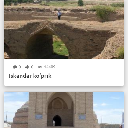
0
0
14409
Iskandar ko‘prik