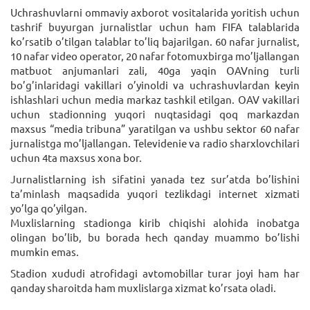
Uchrashuvlarni ommaviy axborot vositalarida yoritish uchun
tashrif buyurgan jurnalistlar uchun ham FIFA talablarida
ko’rsatib o’tilgan talablar to’liq bajarilgan. 60 nafar jurnalist,
10 nafar video operator, 20 nafar fotomuxbirga mo’ljallangan
matbuot anjumanlari zali, 40ga yaqin OAVning turli
bo’g’inlaridagi vakillari o’yinoldi va uchrashuvlardan keyin
ishlashlari uchun media markaz tashkil etilgan. OAV vakillari
uchun stadionning yuqori nuqtasidagi qoq markazdan
maxsus “media tribuna” yaratilgan va ushbu sektor 60 nafar
jurnalistga mo’ljallangan. Televidenie va radio sharxlovchilari
uchun 4ta maxsus xona bor.
Jurnalistlarning ish sifatini yanada tez sur’atda bo’lishini
ta’minlash maqsadida yuqori tezlikdagi internet xizmati
yo’lga qo’yilgan.
Muxlislarning stadionga kirib chiqishi alohida inobatga
olingan bo’lib, bu borada hech qanday muammo bo’lishi
mumkin emas.
Stadion xududi atrofidagi avtomobillar turar joyi ham har
qanday sharoitda ham muxlislarga xizmat ko’rsata oladi.