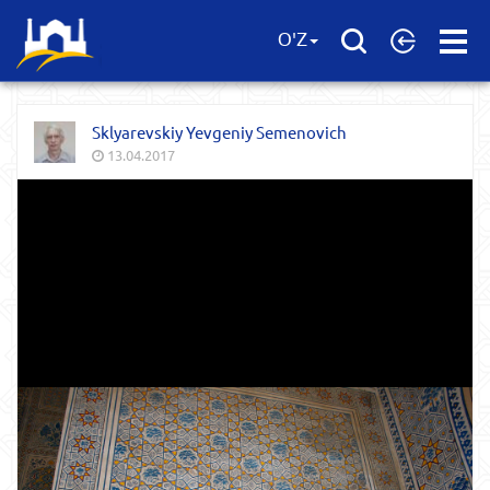
Open
O'Z
Menu
Sklyarevskiy Yevgeniy Semenovich
13.04.2017