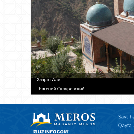
Хазрат Али
- Евгений Скляревский
Sayt h
Qayta 