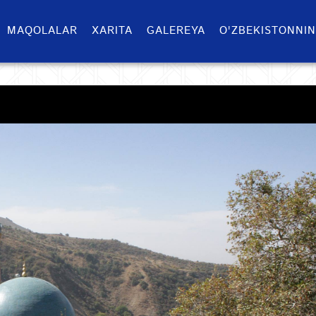
MAQOLALAR
XARITA
GALEREYA
O'ZBEKISTONNIN