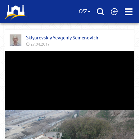
Open
O'Z
Menu
Sklyarevskiy Yevgeniy Semenovich
27.04.2017