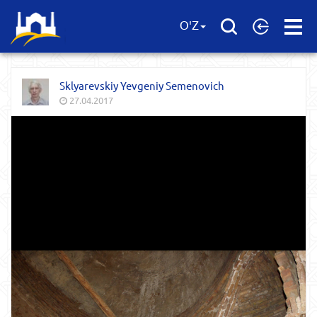
Open
O'Z
Menu
Sklyarevskiy Yevgeniy Semenovich
27.04.2017