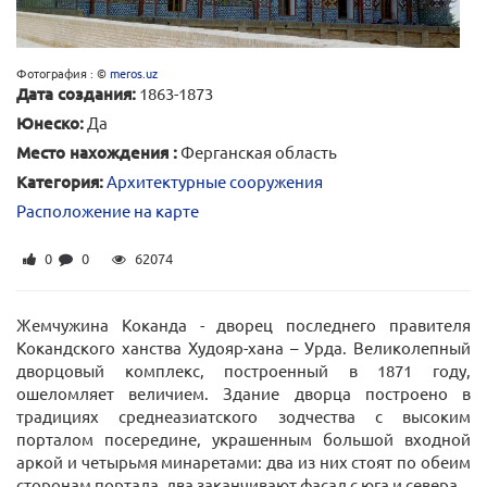
Фотография : ©
meros.uz
Дата создания:
1863-1873
Юнеско:
Да
Место нахождения :
Ферганская область
Категория:
Архитектурные сооружения
Расположение на карте
0
0
62074
Жемчужина Коканда - дворец последнего правителя
Кокандского ханства Худояр-хана – Урда. Великолепный
дворцовый комплекс, построенный в 1871 году,
ошеломляет величием. Здание дворца построено в
традициях среднеазиатского зодчества с высоким
порталом посередине, украшенным большой входной
аркой и четырьмя минаретами: два из них стоят по обеим
сторонам портала, два заканчивают фасад с юга и севера.