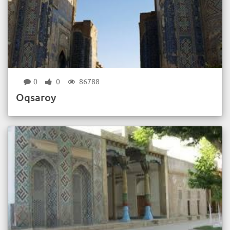
0
0
86788
Oqsaroy