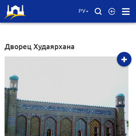
Open
РУ
Menu
Дворец Худаярхана