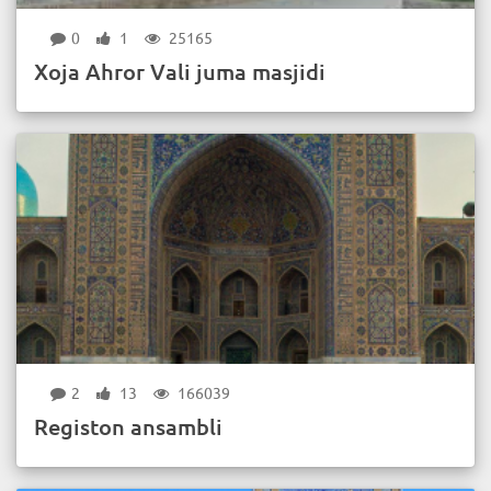
0
1
25165
Xoja Ahror Vali juma masjidi
2
13
166039
Registon ansambli