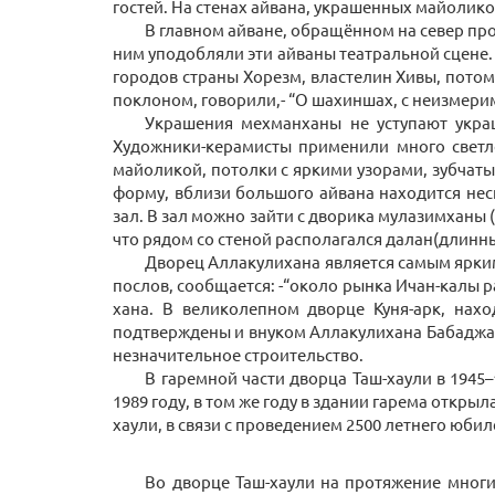
гостей. На стенах айвана, украшенных майолико
В главном айване, обращённом на север пр
ним уподобляли эти айваны театральной сцене.
городов страны Хорезм, властелин Хивы, потом
поклоном, говорили,- “О шахиншах, с неизмер
Украшения мехманханы не уступают укра
Художники-керамисты применили много светло
майоликой, потолки с яркими узорами, зубчат
форму, вблизи большого айвана находится не
зал. В зал можно зайти с дворика мулазимханы 
что рядом со стеной располагался далан(длинн
Дворец Аллакулихана является самым ярким 
послов, сообщается: -“около рынка Ичан-калы 
хана. В великолепном дворце Куня-арк, нах
подтверждены и внуком Аллакулихана Бабаджан 
незначительное строительство.
В гаремной части дворца Таш-хаули в 1945
1989 году, в том же году в здании гарема откры
хаули, в связи с проведением 2500 летнего ю
Во дворце Таш-хаули на протяжение многи