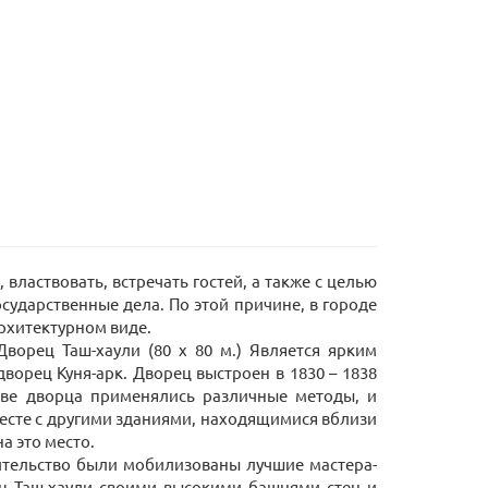
властвовать, встречать гостей, а также с целью
осударственные дела. По этой причине, в городе
архитектурном виде.
ворец Таш-хаули (80 х 80 м.) Является ярким
ворец Куня-арк. Дворец выстроен в 1830 – 1838
тве дворца применялись различные методы, и
месте с другими зданиями, находящимися вблизи
а это место.
ительство были мобилизованы лучшие мастера-
ец Таш-хаули своими высокими башнями стен и