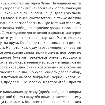
ое искусство мастеров Хивы. На лицевой части
х узоров “ислими” нанесён знак, обозначающий
. Такой же знак нанесён на центральную часть
 в глаза, и в нём соответственно, также должно
 панно с разнообразными цветистыми узорами,
в целом свободное строение двора напоминает
ва. Самые лучшие достижения народных мастеров
е в украшениях стен гарема. Растительные,
руг на друга. Особенно тонко выполнены резные
ом. На потолках, будучи отражением синеватой
ке рельефные узоры гирих и хаузак повторно не
жения букетов трактуются очень свободно и
результатом стремления мастеров-чеканщиков во
тороне украшена очень красочными и ажурными
тносительно пышно украшенного двора амбар,
ы и потолок амбара покрылись чёрной копотью.
я, проделанные наверху. Для того чтобы пройти
ие напоминает арзхану (приёмный двор) дворца
вадратной формы окружён помещениями по всему
х устраивались большие пиршества для ханских