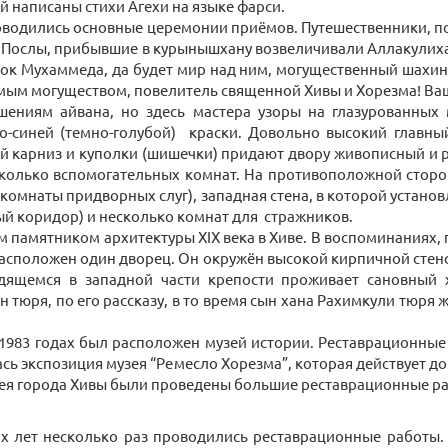
й написаны стихи Агехи на языке фарси.
оводились основные церемонии приёмов. Путешественники, по
 Послы, прибывшие в курынышхану возвеличивали Аллакулиха
ок Мухаммеда, да будет мир над ним, могущественный шахин
имым могуществом, повелитель священной Хивы и Хорезма! Ва
шениям айвана, но здесь мастера узоры на глазурованных
-синей (темно-голубой) краски. Довольно высокий главны
ый карниз и куполки (шишечки) придают двору живописный и
сколько вспомогательных комнат. На противоположной сторо
(комнаты придворных слуг), западная стена, в которой устано
ый коридор) и несколько комнат для стражников.
памятником архитектуры XIX века в Хиве. В воспоминаниях, п
расположен один дворец. Он окружён высокой кирпичной стен
одящемся в западной части крепости проживает сановный 
тюря, по его рассказу, в то время сын хана Рахимкули тюря ж
–1983 годах был расположен музей истории. Реставрационные
лась экспозиция музея “Ремесло Хорезма”, которая действует до
билея города Хивы были проведены большие реставрационные 
х лет несколько раз проводились реставрационные работы. 