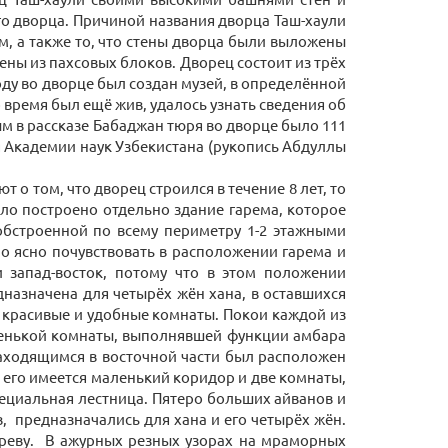
го дворца. Причиной названия дворца Таш-хаули
м, а также то, что стены дворца были выложены
ны из пахсовых блоков. Дворец состоит из трёх
ду во дворце был создан музей, в определённой
о время был ещё жив, удалось узнать сведения об
м в рассказе Бабаджан тюря во дворце было 111
я Академии наук Узбекистана (рукопись Абдуллы
о том, что дворец строился в течение 8 лет, то
было построено отдельно здание гарема, которое
обстроенной по всему периметру 1-2 этажными
 ясно почувствовать в расположении гарема и
 запад-восток, потому что в этом положении
назначена для четырёх жён хана, в оставшихся
е красивые и удобные комнаты. Покои каждой из
ленькой комнаты, выполнявшей функции амбара
находящимся в восточной части был расположен
 его имеется маленький коридор и две комнаты,
пециальная лестница. Пятеро больших айванов и
 предназначались для хана и его четырёх жён.
ереву. В ажурных резных узорах на мраморных