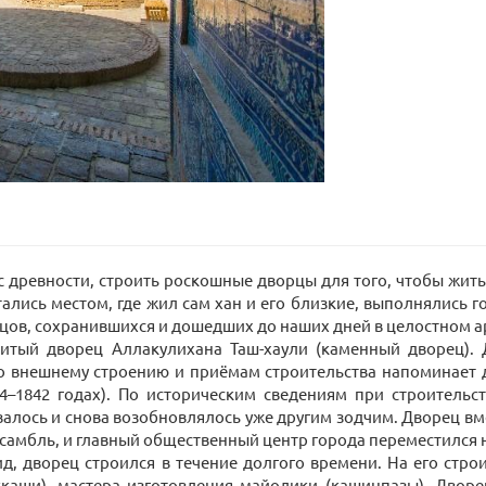
 древности, строить роскошные дворцы для того, чтобы жить, 
ались местом, где жил сам хан и его близкие, выполнялись г
орцов, сохранившихся и дошедших до наших дней в целостном 
итый дворец Аллакулихана Таш-хаули (каменный дворец). Д
по внешнему строению и приёмам строительства напоминает д
4–1842 годах). По историческим сведениям при строительс
валось и снова возобновлялось уже другим зодчим. Дворец в
самбль, и главный общественный центр города переместился н
 дворец строился в течение долгого времени. На его стро
ккаши), мастера изготовления майолики (кашинпазы). Двор