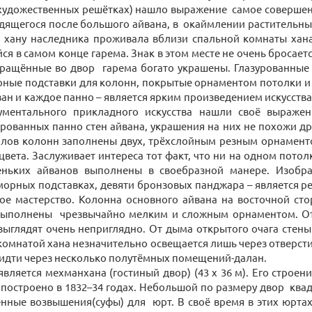
(художественных решётках) нашло выражение самое совершенн
дящегося после большого айвана, в окаймлении растительны
ая хану наследника проживала вблизи спальной комнаты хана
 в самом конце гарема. Знак в этом месте не очень бросается
обращённые во двор гарема богато украшены. Глазурованные
ные подставки для колонн, покрытые орнаментом потолки и 
ан и каждое панно – является ярким произведением искусст
ументального прикладного искусства нашли своё выражени
урованных панно стен айвана, украшения на них не похожи д
волов колонн заполнены двух, трёхслойным резным орнамент
ета. Заслуживает интереса тот факт, что ни на одном потол
леньких айванов выполнены в своебразной манере. Изобра
морных подставках, девяти бронзовых панджара – является 
ое мастерство. Колонна основного айвана на восточной с
х выполнены чрезвычайно мелким и сложным орнаментом. О
ыглядят очень неприглядно. От дыма открытого очага стен
комнатой хана незначительно освещается лишь через отверсти
идти через несколько полутёмных помещений-далан.
ляется мехманхана (гостиный двор) (43 х 36 м). Его строен
о построено в 1832–34 годах. Небольшой по размеру двор к
нные возвышения(суфы) для юрт. В своё время в этих юрта