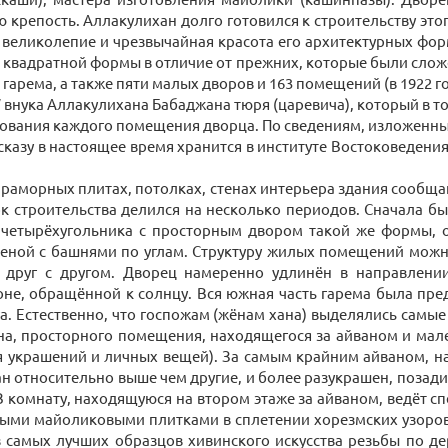
репость. Аллакулихан долго готовился к строительству это
великолепие и чрезвычайная красота его архитектурных фор
вадратной формы в отличие от прежних, которые были сложе
арема, а также пяти малых дворов и 163 помещений (в 1922 го
У внука Аллакулихана Бабаджана тюря (царевича), который в т
зования каждого помещения дворца. По сведениям, изложенны
сказу в настоящее время хранится в институте Востоковедени
аморных плитах, потолках, стенах интерьера здания сообщают 
срок строительства делился на несколько периодов. Сначала 
 четырёхугольника с просторным двором такой же формы, 
еной с башнями по углам. Структуру жилых помещений можно
друг с другом. Дворец намеренно удлинён в направлении
е, обращённой к солнцу. Вся южная часть гарема была пред
. Естественно, что госпожам (жёнам хана) выделялись самы
ана, просторного помещения, находящегося за айваном и ма
я украшений и личных вещей). За самым крайним айваном, 
ан относительно выше чем другие, и более разукрашен, позади
 комнату, находящуюся на втором этаже за айваном, ведёт с
ми майоликовыми плитками в сплетении хорезмских узоров,
 самых лучших образцов хивинского искусства резьбы по д