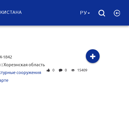
ЕКИСТАНА
РУ
4-1842
 :
Хорезмская область
0
0
15409
ктурные сооружения
арте