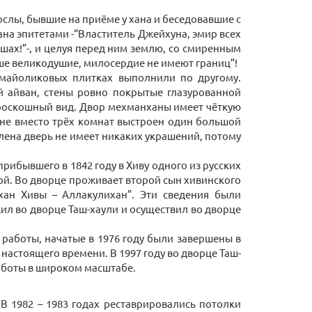
слы, бывшие на приёме у хана и беседовавшие с
на эпитетами -“Властитель Джейхуна, эмир всех
шах!”-, и целуя перед ним землю, со смиренным
ше великодушие, милосердие не имеют границ”!
 майоликовых плитках выполнили по другому.
й айван, стены ровно покрытые глазурованной
 роскошный вид. Двор мехманханы имеет чёткую
не вместо трёх комнат выстроен один большой
влена дверь не имеет никаких украшений, потому
рибывшего в 1842 году в Хиву одного из русских
ой. Во дворце проживает второй сын хивинского
хан Хивы – Аллакулихан”. Эти сведения были
ил во дворце Таш-хаули и осуществил во дворце
 работы, начатые в 1976 году были завершены в
 настоящего времени. В 1997 году во дворце Таш-
работы в широком масштабе.
В 1982 – 1983 годах реставрировались потолки