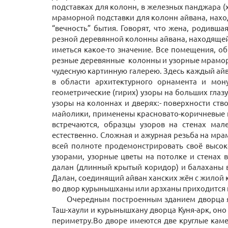
подставках для колонн, в железных панджара 
мраморной подставки для колонн айвана, нахо
“вечность” бытия. Говорят, что жена, родивш
резной деревянной колонны айвана, находящейся
иметься какое-то значение. Все помещения, 
резные деревянные колонны и узорные мрамор
чудесную картинную галерею. Здесь каждый айв
в области архитектурного орнамента и мон
геометрические (гирих) узоры на больших глаз
узоры на колоннах и дверях:- поверхности ст
майолики, применены красновато-коричневые цв
встречаются, образцы узоров на стенах ма
естественно. Сложная и ажурная резьба на мра
всей полноте продемонстрировать своё высок
узорами, узорные цветы на потолке и стена
далан (длинный крытый коридор) и балаханы в
Далан, соединящий айван ханских жён с жилой 
во двор курынышханы или арзханы приходится 
Очередным построенным зданием дворца яв
Таш-хаули и курынышхану дворца Куня-арк, он
периметру.Во дворе имеются две круглые каме