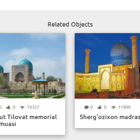
Related Objects
0
0
19357
0
0
11909
ut Tilovat memorial
Sherg‘ozixon madras
muasi