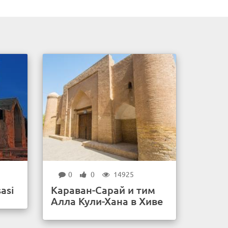
0
0
14925
asi
Караван-Сарай и тим
Алла Кули-Хана в Хиве