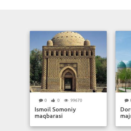
0
0
99670
Ismoil Somoniy
Dor
maqbarasi
maj