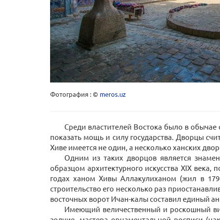
Фотография : ©
meros.uz
Среди властителей Востока было в обычае с
показать мощь и силу государства. Дворцы счит
Хиве имеется не один, а несколько ханских дв
Одним из таких дворцов является знамен
образцом архитектурного искусства ХIХ века, 
годах ханом Хивы Аллакулиханом (жил в 179
строительство его несколько раз приостанавли
восточных ворот Ичан-калы составил единый ан
Имеющий величественный и роскошный вид,
зодчие, мастера орнаментальной росписи (на