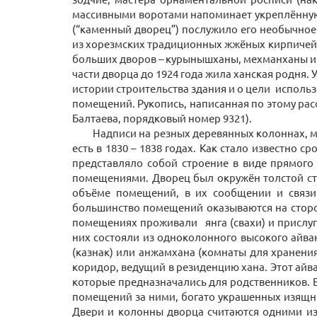
массивными воротами напоминает укреплённую к
(“каменный дворец”) послужило его необычное 
из хорезмских традиционных жжёных кирпичей к
больших дворов – курынышханы, мехманханы и г
части дворца до 1924 года жила ханская родня. 
истории строительства здания и о цели исполь
помещений. Рукопись, написанная по этому рас
Балтаева, порядковый номер 9321).
Надписи на резных деревянных колоннах, мр
есть в 1830 – 1838 годах. Как стало известно 
представляло собой строение в виде прямого
помещениями. Дворец был окружён толстой ст
объёме помещений, в их сообщении и связи 
большинство помещений оказываются на сторон
помещениях проживали янга (свахи) и прислуга
них состояли из одноколонного высокого айв
(казнак) или анжамхана (комнаты для хранени
коридор, ведущий в резиденцию хана. Этот айв
которые предназначались для родственников. В
помещений за ними, богато украшенных изящны
Двери и колонны дворца считаются одними из