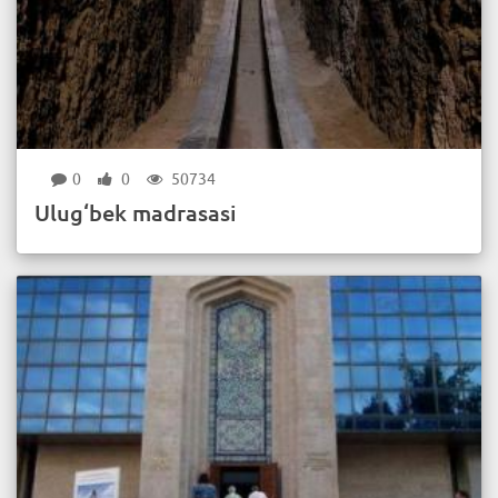
0
0
50734
Ulug‘bek madrasasi