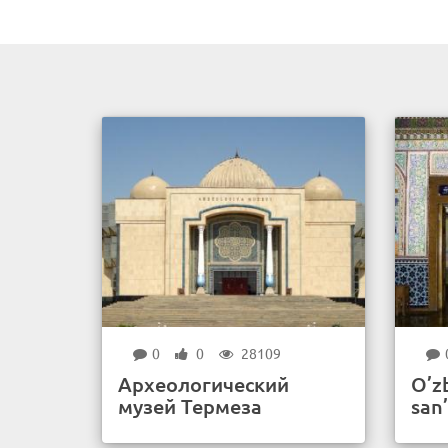
0
0
28109
Археологический
O’z
музей Термеза
san