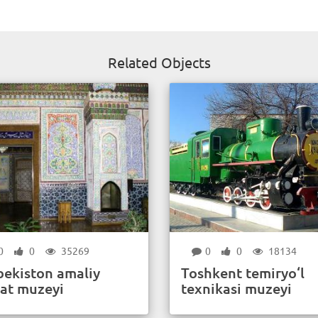
Related Objects
0
0
35269
0
0
18134
bekiston amaliy
Toshkent temiryo‘l
’at muzeyi
texnikasi muzeyi