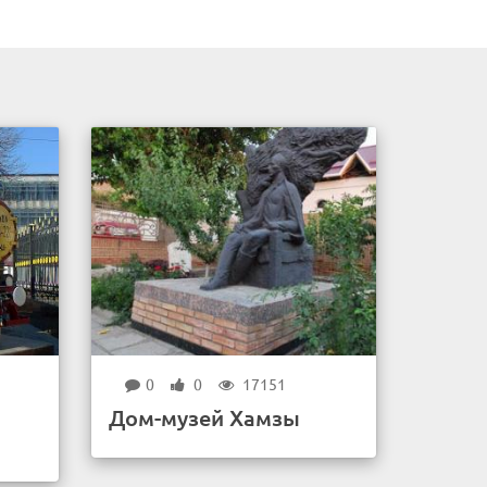
0
0
17151
Дом-музей Хамзы