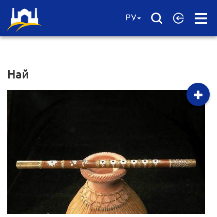
Open
РУ
Menu
Най