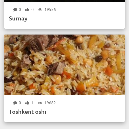
0
0
19556
Surnay
0
1
19682
Toshkent oshi