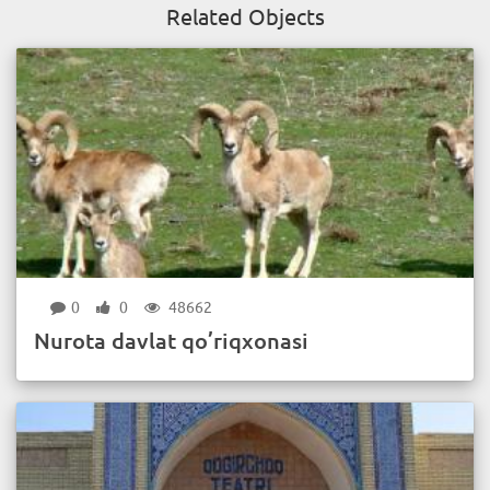
Related Objects
0
0
48662
Nurota davlat qo’riqxonasi