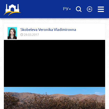
Open
РУ
Menu
Skobeleva Veronika Vladimirovna
29.03.2017