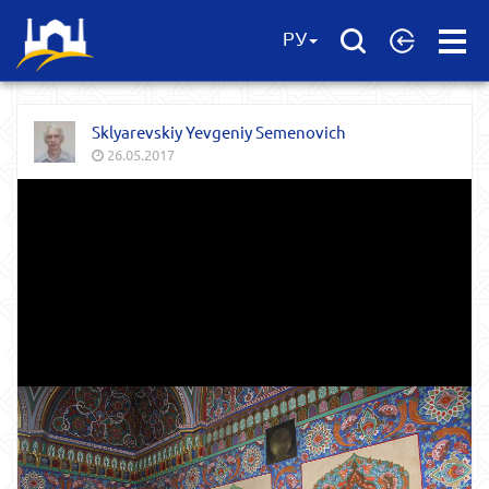
Open
РУ
Menu
Sklyarevskiy Yevgeniy Semenovich
26.05.2017