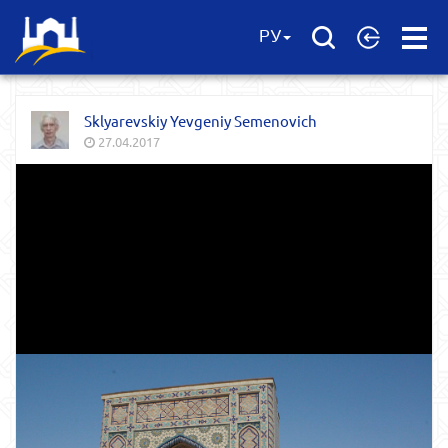
Open
РУ
Menu
Sklyarevskiy Yevgeniy Semenovich
27.04.2017