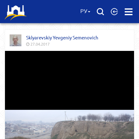
Open
РУ
Menu
Sklyarevskiy Yevgeniy Semenovich
27.04.2017