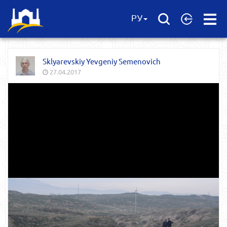
Open
РУ
Menu
Sklyarevskiy Yevgeniy Semenovich
27.04.2017