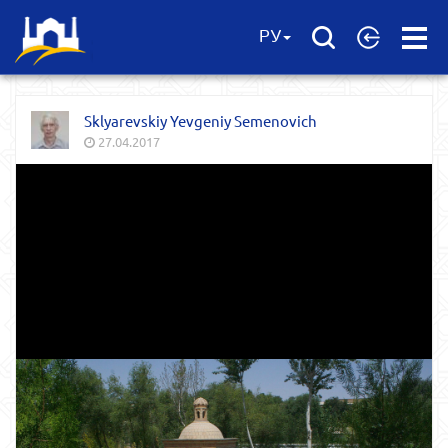
Open
РУ
Menu
Sklyarevskiy Yevgeniy Semenovich
27.04.2017