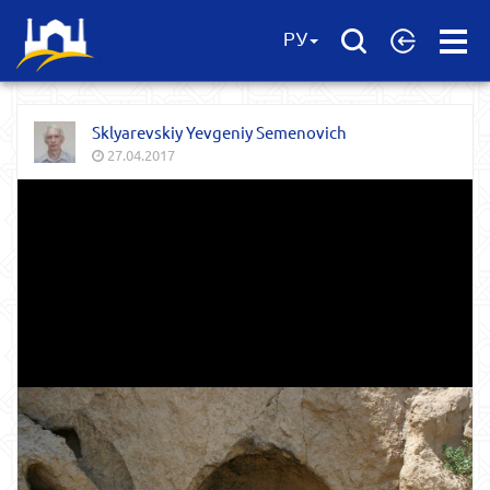
Open
РУ
Menu
Sklyarevskiy Yevgeniy Semenovich
27.04.2017