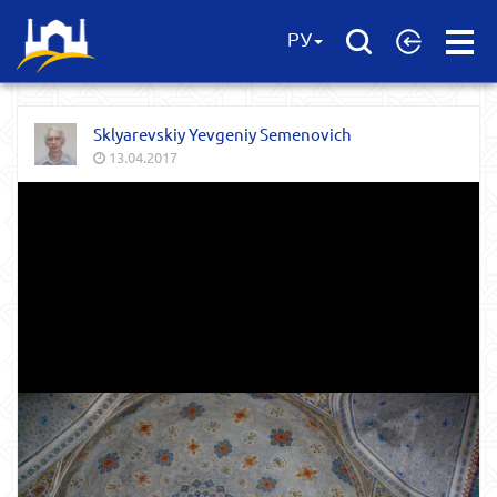
Open
РУ
Menu
Sklyarevskiy Yevgeniy Semenovich
13.04.2017