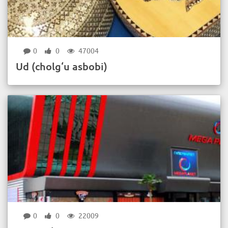
0
0
47004
Ud (cholg‘u asbobi)
0
0
22009