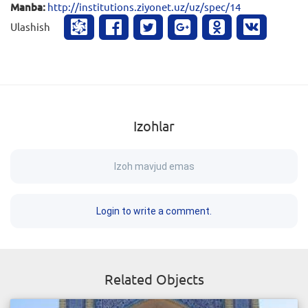
Manba:
http://institutions.ziyonet.uz/uz/spec/14
Ulashish
Izohlar
Izoh mavjud emas
Login to write a comment.
Related Objects