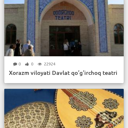
0
0
22924
Xorazm viloyati Davlat qo‘g‘irchoq teatri