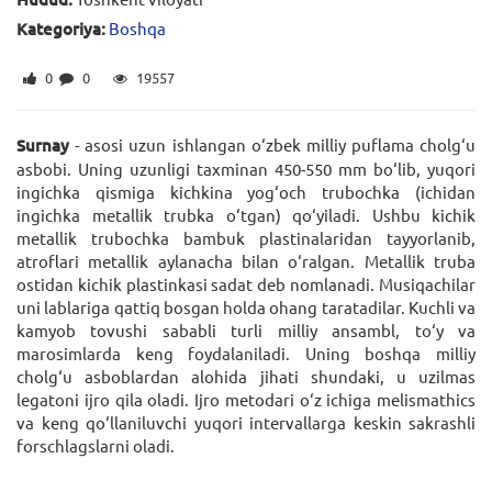
Kategoriya:
Boshqa
0
0
19557
Surnay
- asosi uzun ishlangan o‘zbek milliy puflama cholg‘u
asbobi. Uning uzunligi taxminan 450-550 mm bo‘lib, yuqori
ingichka qismiga kichkina yog‘och trubochka (ichidan
ingichka metallik trubka o‘tgan) qo‘yiladi. Ushbu kichik
metallik trubochka bambuk plastinalaridan tayyorlanib,
atroflari metallik aylanacha bilan o‘ralgan. Metallik truba
ostidan kichik plastinkasi sadat deb nomlanadi. Musiqachilar
uni lablariga qattiq bosgan holda ohang taratadilar. Kuchli va
kamyob tovushi sababli turli milliy ansambl, to‘y va
marosimlarda keng foydalaniladi. Uning boshqa milliy
cholg‘u asboblardan alohida jihati shundaki, u uzilmas
legatoni ijro qila oladi. Ijro metodari o‘z ichiga melismathics
va keng qo‘llaniluvchi yuqori intervallarga keskin sakrashli
forschlagslarni oladi.