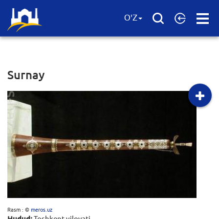
Open
O'Z
Menu
Surnay
Rasm : ©
meros.uz
Hudud:
Toshkent viloyati