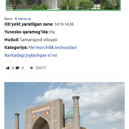
Rasm : ©
meros.uz
Ob'yekt yaratilgan sana:
1619-1636
Yunesko qaramog'ida:
Ha
Hudud:
Samarqand viloyati
Kategoriya:
Me‘morchilik inshootlari
Xaritadagi joylashgan o'rni
0
0
33517