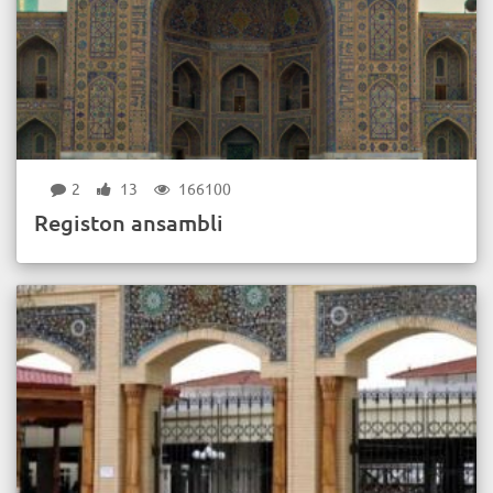
2
13
166100
Registon ansambli