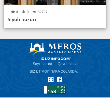
0
0
32727
Siyob bozori
Sayt haqida
Qayta aloqa
BIZ IJTIMOIY TARMOQLARDA: