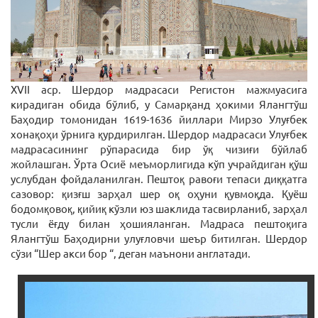
XVII аср. Шердор мадрасаси Регистон мажмуасига
кирадиган обида бўлиб, у Самарқанд ҳокими Ялангтўш
Баҳодир томонидан 1619-1636 йиллари Мирзо Улуғбек
хонақоҳи ўрнига қурдирилган. Шердор мадрасаси Улуғбек
мадрасасининг рўпарасида бир ўқ чизиғи бўйлаб
жойлашган. Ўрта Осиё меъморлигида кўп учрайдиган қўш
услубдан фойдаланилган. Пештоқ равоғи тепаси диққатга
сазовор: қизғш зарҳал шер оқ оҳуни қувмоқда. Қуёш
бодомқовоқ, қийиқ кўзли юз шаклида тасвирланиб, зарҳал
тусли ёғду билан ҳошияланган. Мадраса пештоқига
Ялангтўш Баҳодирни улуғловчи шеър битилган. Шердор
сўзи “Шер акси бор “, деган маънони англатади.