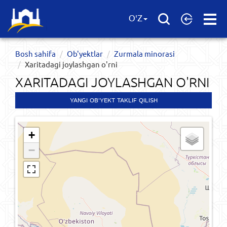
Open
O'Z
Menu
Bosh sahifa
Ob'yektlar​
Zurmala minorasi
Xaritadagi joylashgan o'rni
XARITADAGI JOYLASHGAN O'RNI
YANGI OB'YEKT TAKLIF QILISH
+
−