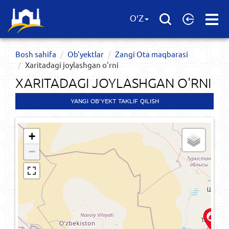
Open
O'Z
Menu
Bosh sahifa
Ob'yektlar​
Zangi Ota maqbarasi
Xaritadagi joylashgan o'rni
XARITADAGI JOYLASHGAN O'RNI
YANGI OB'YEKT TAKLIF QILISH
+
−