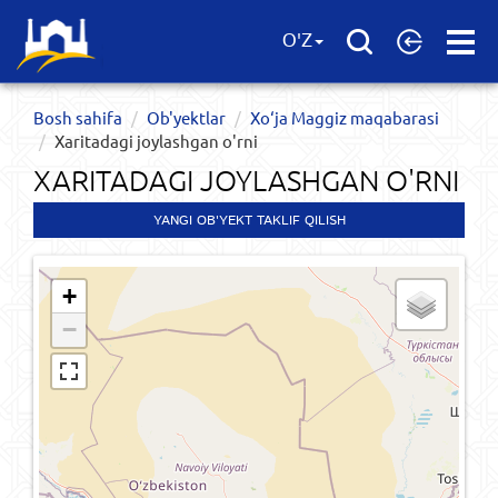
Open
O'Z
Menu
Bosh sahifa
Ob'yektlar​
Xo‘ja Maggiz maqabarasi
Xaritadagi joylashgan o'rni
XARITADAGI JOYLASHGAN O'RNI
YANGI OB'YEKT TAKLIF QILISH
+
−