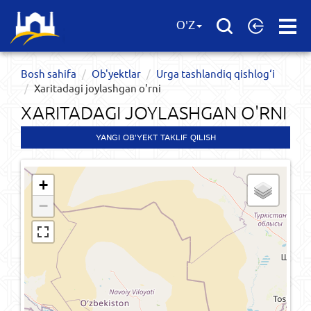
Open
O'Z
Menu
Bosh sahifa
Ob'yektlar​
Urga tashlandiq qishlog‘i
Xaritadagi joylashgan o'rni
XARITADAGI JOYLASHGAN O'RNI
YANGI OB'YEKT TAKLIF QILISH
+
−