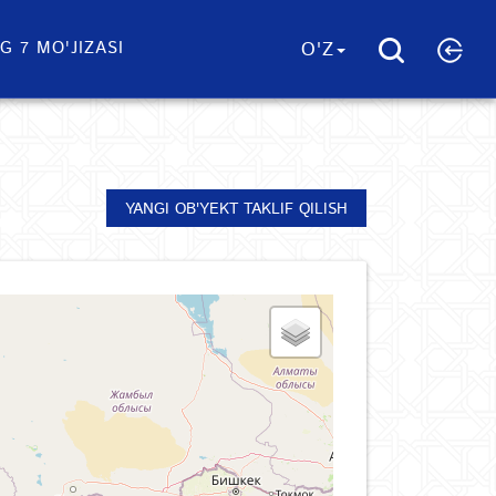
G 7 MO'JIZASI
O'Z
YANGI OB'YEKT TAKLIF QILISH