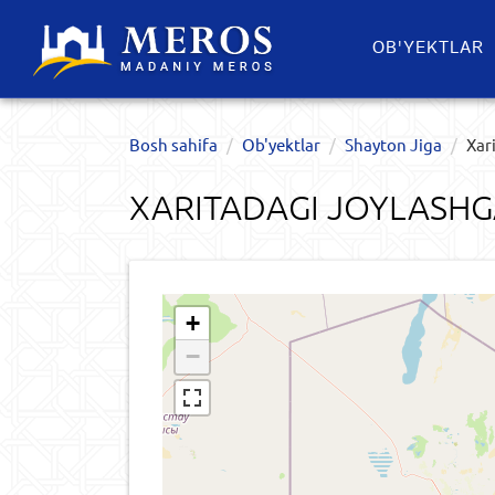
OB'YEKTLAR​
Bosh sahifa
Ob'yektlar​
Shayton Jiga
Xar
XARITADAGI JOYLASHG
+
−