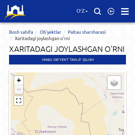
Open
O'Z
Menu
Bosh sahifa
Ob'yektlar​
Paltau sharsharasi
Xaritadagi joylashgan o'rni
XARITADAGI JOYLASHGAN O'RNI
YANGI OB'YEKT TAKLIF QILISH
+
−