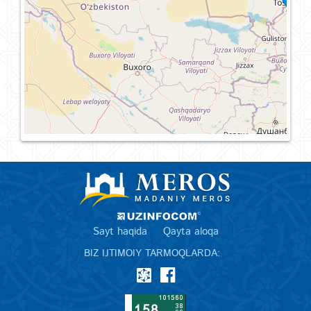
Sayt haqida
Qayta aloqa
BIZ IJTIMOIY TARMOQLARDA: