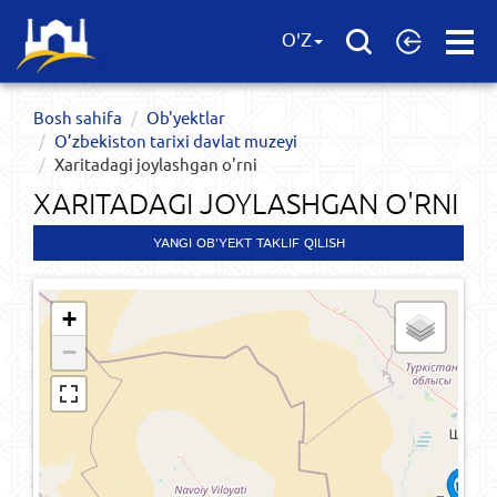
Open
O'Z
Menu
Bosh sahifa
Ob'yektlar​
O’zbekiston tarixi davlat muzeyi
Xaritadagi joylashgan o'rni
XARITADAGI JOYLASHGAN O'RNI
YANGI OB'YEKT TAKLIF QILISH
+
−