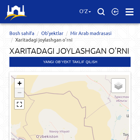
Open
O'Z
Menu
Bosh sahifa
Ob'yektlar​
Mir Arab madrasasi
Xaritadagi joylashgan o'rni
XARITADAGI JOYLASHGAN O'RNI
YANGI OB'YEKT TAKLIF QILISH
+
−