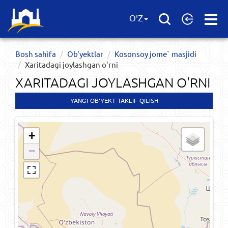
Open
O'Z
Menu
Bosh sahifa
Ob'yektlar​
Kosonsoy jome` masjidi
Xaritadagi joylashgan o'rni
XARITADAGI JOYLASHGAN O'RNI
YANGI OB'YEKT TAKLIF QILISH
+
−