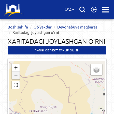
Open
O'Z
Menu
Bosh sahifa
Ob'yektlar​
Devonabuva maqbarasi
Xaritadagi joylashgan o'rni
XARITADAGI JOYLASHGAN O'RNI
YANGI OB'YEKT TAKLIF QILISH
+
−